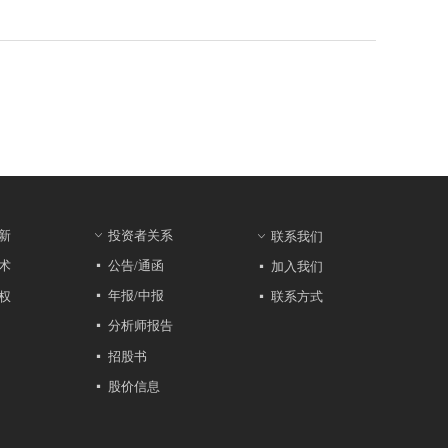
新
投资者关系
ꀁ
联系我们
ꀁ
公告/通函
术
加入我们
넷
넷
年报/中报
权
联系方式
넷
넷
分析师报告
넷
招股书
넷
股价信息
넷