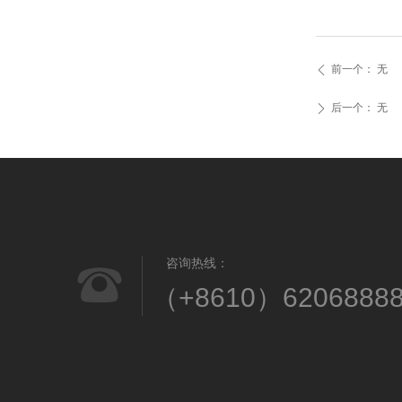
前一个：
无
ꄴ
后一个：
无
ꄲ
咨询热线：
뀰
（+8610）6206888