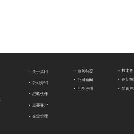
技术创
新闻动态
ꀁ
ꀁ
关于集团
ꀁ
创新技
公司新闻
넷
넷
公司介绍
넷
知识产
油价行情
넷
넷
战略伙伴
넷
8
主要客户
넷
企业管理
넷