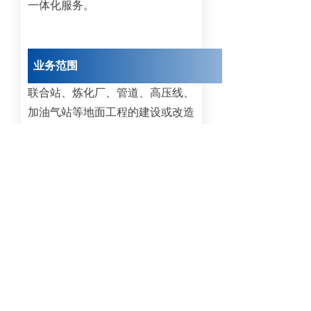
一体化服务。
业务范围
联合站、炼化厂、管道、高压线、
加油气站等地面工程的建设或改造
服务。
典型案例
承担新疆某地方民营炼化厂的建设
施工项目，高效、专业的服务能力
受到客户的一致好评。