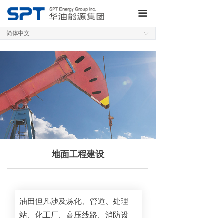
网站首页
끀
简体中文
关于集团
ꀅ
业务板块
研发制造
新闻动态
QHSE
投资者关系
地面工程建设
加入我们
联系我们
油田但凡涉及炼化、管道、处理
站、化工厂、高压线路、消防设