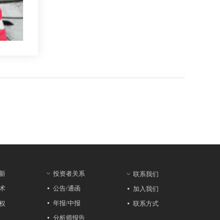
新
投资者关系
ꀁ
联系我们
ꀁ
公告/通函
术
加入我们
넷
넷
年报/中报
权
联系方式
넷
넷
分析师报告
넷