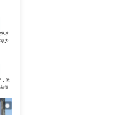
、投球
，减少
况，优
，获得