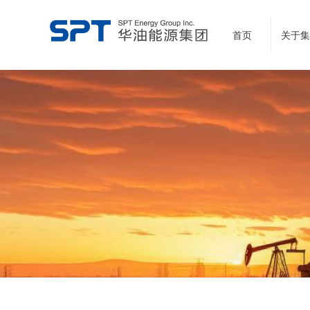
首页
关于集
领先的云计算网