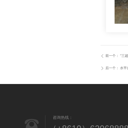
前一个：
“三
ꄴ
后一个：
水平
ꄲ
咨询热线：
뀰