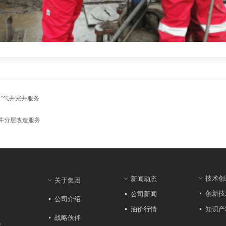
超”气井完井服务
井分层改造服务
技术创
新闻动态
ꀁ
ꀁ
关于集团
ꀁ
创新技
公司新闻
넷
넷
公司介绍
넷
知识产
油价行情
넷
넷
战略伙伴
넷