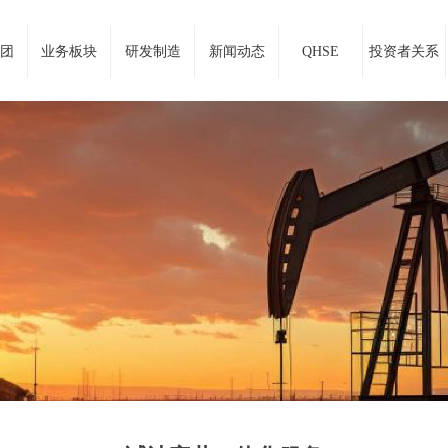
团
业务板块
研发制造
新闻动态
QHSE
投资者关系
站建设服务商