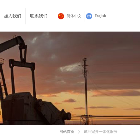
加入我们
联系我们
简体中文
English
网站首页
ꄲ
试油完井一体化服务