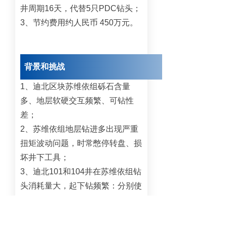
井周期16天，代替5只PDC钻头；
3、节约费用约人民币 450万元。
背景和挑战
1、迪北区块苏维依组砾石含量
多、地层软硬交互频繁、可钻性
差；
2、苏维依组地层钻进多出现严重
扭矩波动问题，时常憋停转盘、损
坏井下工具；
3、迪北101和104井在苏维依组钻
头消耗量大，起下钻频繁：分别使
用了7、5只PDC钻头；机械钻速
低：平均小于1米/小时。